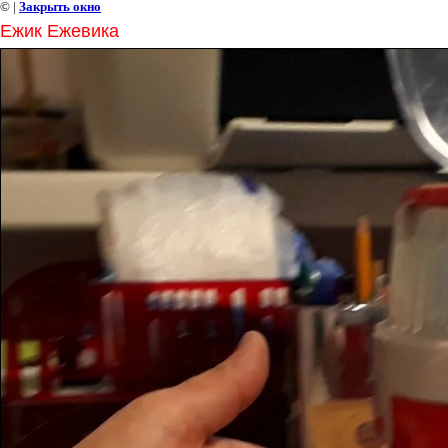
©
|
Закрыть окно
Ежик Ежевика